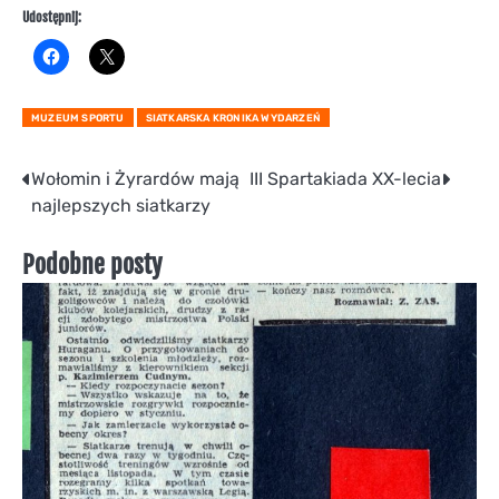
Udostępnij:
MUZEUM SPORTU
SIATKARSKA KRONIKA WYDARZEŃ
Nawigacja
Wołomin i Żyrardów mają
III Spartakiada XX-lecia
najlepszych siatkarzy
wpisu
Podobne posty