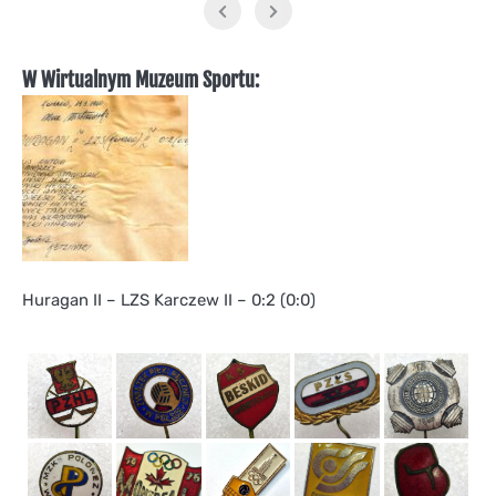
W Wirtualnym Muzeum Sportu:
Huragan II – LZS Karczew II – 0:2 (0:0)