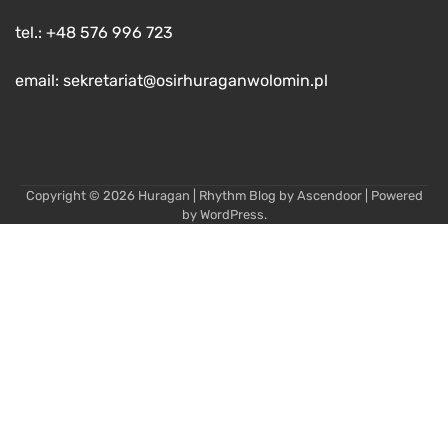
tel.: +48 576 996 723
email: sekretariat@osirhuraganwolomin.pl
Copyright © 2026
Huragan
| Rhythm Blog by
Ascendoor
| Powered
by
WordPress
.