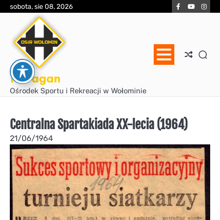
Skip
Facebook
YouTube
Inst
sobota, sie 08, 2026
to
content
Huragan
Ośrodek Sportu i Rekreacji w Wołominie
Centralna Spartakiada XX-lecia (1964)
21/06/1964