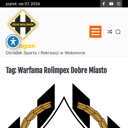
Skip
Facebook
YouTube
Inst
piątek, sie 07, 2026
to
content
Huragan
Ośrodek Sportu i Rekreacji w Wołominie
Tag:
Warfama Rolimpex Dobre Miasto