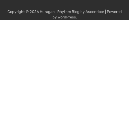
Copyright © 2026
Huragan
| Rhythm Blog by
Ascendoor
| Powered
by
WordPress
.