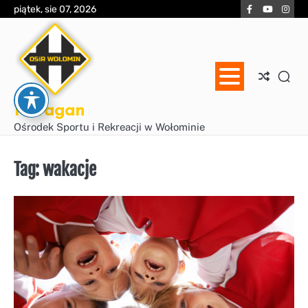
Skip
Facebook
YouTube
Inst
piątek, sie 07, 2026
to
content
Huragan
Ośrodek Sportu i Rekreacji w Wołominie
Tag:
wakacje