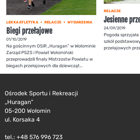
RELACJE
Jesienne prz
LEKKA ATLETYKA
RELACJE
WYDARZENIA
24/09/2019
Biegi przełajowe
Pogoda sprzyjała 
01/10/2019
szkół podstawow
Na gościnnym OSiR „Huragan” w Wołominie
przełajowych prze
Zarząd PSZS i Powiat Wołomiński
przeprowadzili finały Mistrzostw Powiatu w
biegach przełajowych dla dziewcząt…
Ośrodek Sportu i Rekreacji
„Huragan”
05-200 Wołomin
ul. Korsaka 4
tel.: +48 576 996 723