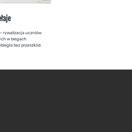
ełaje
– rywalizacja uczniów
ych w biegach
biegła bez przeszkód.