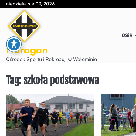
Skip
niedziela, sie 09, 2026
to
content
OSiR
Huragan
Ośrodek Sportu i Rekreacji w Wołominie
Tag:
szkoła podstawowa