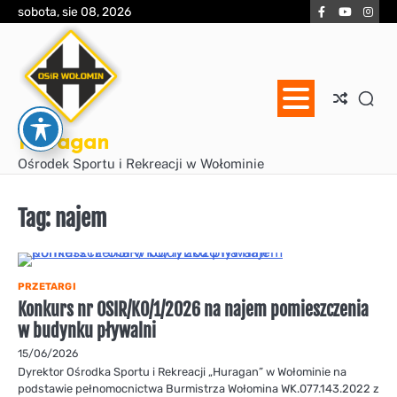
Skip
Facebook
YouTube
Inst
sobota, sie 08, 2026
to
content
Huragan
Ośrodek Sportu i Rekreacji w Wołominie
Tag:
najem
PRZETARGI
Konkurs nr OSIR/KO/1/2026 na najem pomieszczenia
w budynku pływalni
15/06/2026
Dyrektor Ośrodka Sportu i Rekreacji „Huragan” w Wołominie na
podstawie pełnomocnictwa Burmistrza Wołomina WK.077.143.2022 z