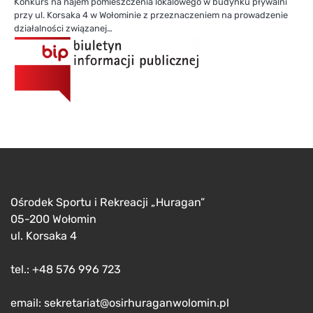
Konkurs na najem pomieszczenia lokalowego w budynku pływalni
przy ul. Korsaka 4 w Wołominie z przeznaczeniem na prowadzenie
działalności związanej…
Ośrodek Sportu i Rekreacji „Huragan”
05-200 Wołomin
ul. Korsaka 4
tel.: +48 576 996 723
email: sekretariat@osirhuraganwolomin.pl