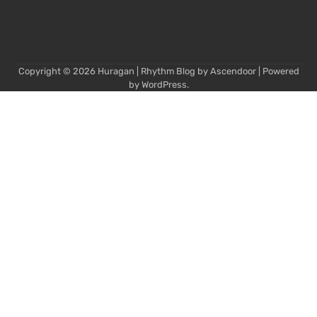
Copyright © 2026
Huragan
| Rhythm Blog by
Ascendoor
| Powered
by
WordPress
.