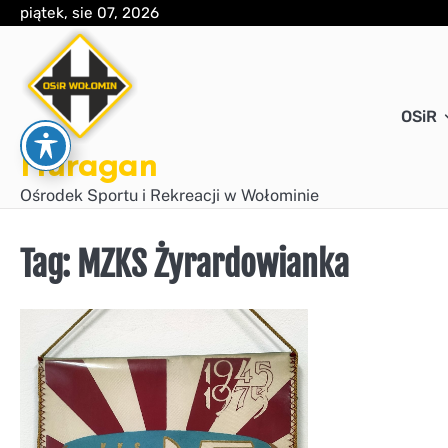
Skip
piątek, sie 07, 2026
to
content
OSiR
Huragan
Ośrodek Sportu i Rekreacji w Wołominie
Tag:
MZKS Żyrardowianka