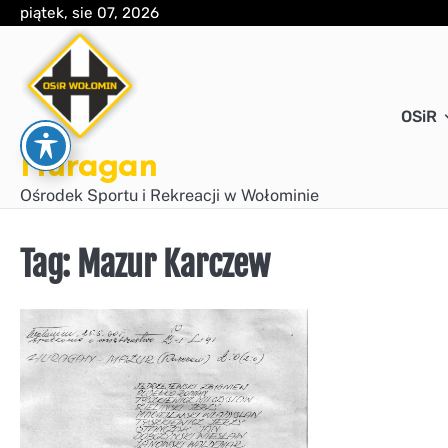
Skip
piątek, sie 07, 2026
to
content
OSiR
Huragan
Ośrodek Sportu i Rekreacji w Wołominie
Tag:
Mazur Karczew