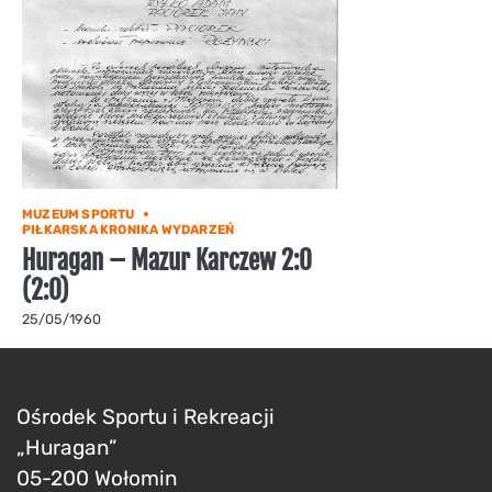
MUZEUM SPORTU
PIŁKARSKA KRONIKA WYDARZEŃ
Huragan – Mazur Karczew 2:0
(2:0)
25/05/1960
Ośrodek Sportu i Rekreacji
„Huragan”
05-200 Wołomin