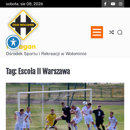
Skip
Facebook
YouTube
Inst
sobota, sie 08, 2026
to
content
Huragan
Ośrodek Sportu i Rekreacji w Wołominie
Tag:
Escola II Warszawa