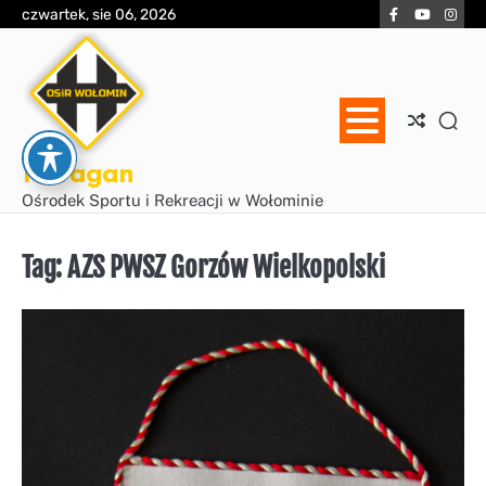
Skip
Facebook
YouTube
Inst
czwartek, sie 06, 2026
to
content
Huragan
Ośrodek Sportu i Rekreacji w Wołominie
Tag:
AZS PWSZ Gorzów Wielkopolski