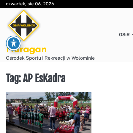
Skip
czwartek, sie 06, 2026
to
content
OSiR
Huragan
Ośrodek Sportu i Rekreacji w Wołominie
Tag:
AP EsKadra