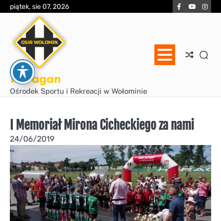
Skip
Facebook
YouTube
Inst
piątek, sie 07, 2026
to
content
Huragan
Ośrodek Sportu i Rekreacji w Wołominie
I Memoriał Mirona Cicheckiego za nami
24/06/2019