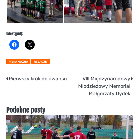
Udostępnij:
PIŁKA NOŻNA
RELACJE
Nawigacja
Pierwszy krok do awansu
VIII Międzynarodowy
Młodzieżowy Memoriał
wpisu
Małgorzaty Dydek
Podobne posty