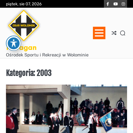
Skip
Facebook
YouTube
Inst
piątek, sie 07, 2026
to
content
Huragan
Ośrodek Sportu i Rekreacji w Wołominie
Kategoria:
2003