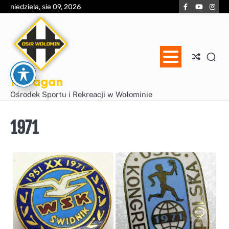
Skip
Facebook
YouTube
Inst
niedziela, sie 09, 2026
to
content
Huragan
Ośrodek Sportu i Rekreacji w Wołominie
1971