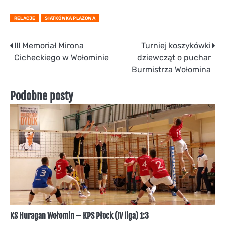
RELACJE
SIATKÓWKA PLAŻOWA
Nawigacja
III Memoriał Mirona
Turniej koszykówki
Cicheckiego w Wołominie
dziewcząt o puchar
wpisu
Burmistrza Wołomina
Podobne posty
KS Huragan Wołomin – KPS Płock (IV liga) 1:3