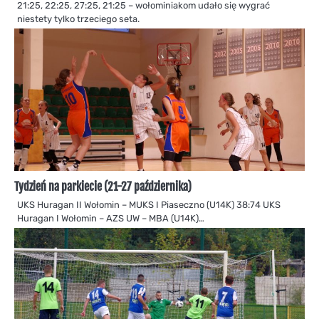
21:25, 22:25, 27:25, 21:25 – wołominiakom udało się wygrać
niestety tylko trzeciego seta.
Tydzień na parkiecie (21-27 października)
UKS Huragan II Wołomin – MUKS I Piaseczno (U14K) 38:74 UKS
Huragan I Wołomin – AZS UW – MBA (U14K)…