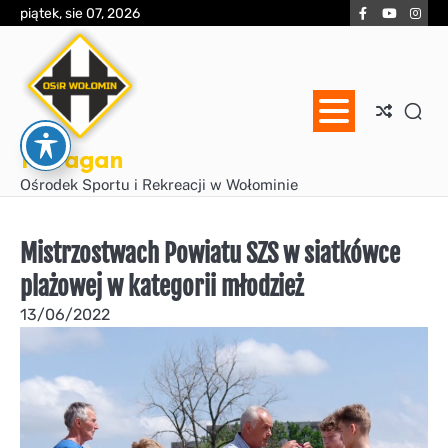
Skip
Facebook
YouTube
Inst
piątek, sie 07, 2026
to
content
Huragan
Ośrodek Sportu i Rekreacji w Wołominie
Mistrzostwach Powiatu SZS w siatkówce
plażowej w kategorii młodzież
13/06/2022