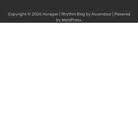
Copyright © 2026
Huragan
| Rhythm Blog by
Ascendoor
| Powered
by
WordPress
.