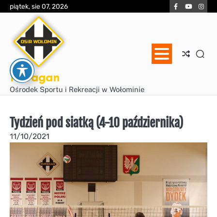
Skip
Facebook
YouTube
Inst
piątek, sie 07, 2026
to
content
Huragan
Ośrodek Sportu i Rekreacji w Wołominie
Tydzień pod siatką (4-10 października)
11/10/2021