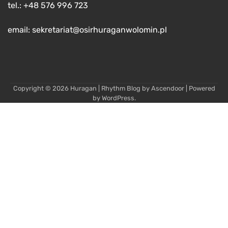
tel.: +48 576 996 723
email: sekretariat@osirhuraganwolomin.pl
Copyright © 2026
Huragan
| Rhythm Blog by
Ascendoor
| Powered
by
WordPress
.