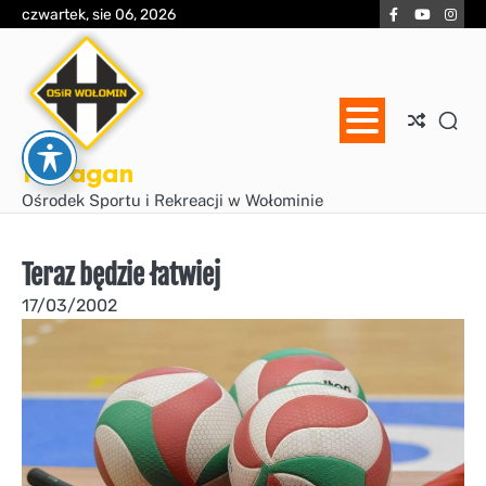
Skip
Facebook
YouTube
Inst
czwartek, sie 06, 2026
to
content
Huragan
Ośrodek Sportu i Rekreacji w Wołominie
Teraz będzie łatwiej
17/03/2002