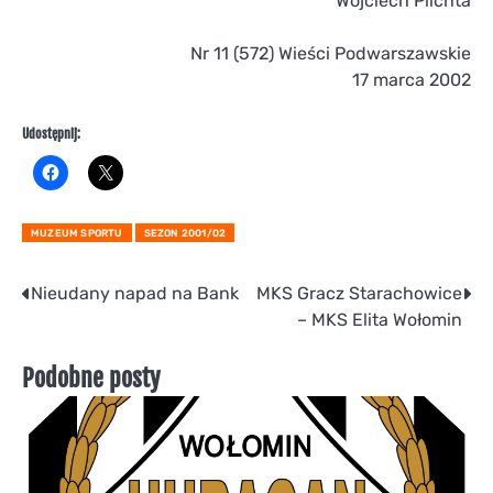
Wojciech Plichta
Nr 11 (572) Wieści Podwarszawskie
17 marca 2002
Udostępnij:
MUZEUM SPORTU
SEZON 2001/02
Nawigacja
Nieudany napad na Bank
MKS Gracz Starachowice
– MKS Elita Wołomin
wpisu
Podobne posty