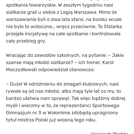
spotkania towarzyskie. W zeszłym tygodniu nasi
siatkarze grali u siebie z Legią Warszawa. Mimo że
warszawianie byli o dwa lata starsi, na boisku wcale
nie było to widoczne… wręcz przeciwnie. To Stolarka
przejęła inicjatywę na całe spotkanie i kontrolowała
cały przebieg gry.
Wracając do zawodów szkolnych, na pytanie: – Jakie
szanse mają młodzi siatkarze? – ich trener, Karol
Moczydłowski odpowiedział stanowczo:
– Duże! W odróżnieniu do zmagań klubowych, nasi
rywale są od nas młodsi, albo mają tyle lat co my, to
bardzo ułatwia nam sprawę!. Tak więc bądźmy dobrej
myśli i wierzmy w to, że reprezentanci Sportowego
Gimnazjum nr 3 w Wołominie zdobędą upragniony
tytuł mistrza Polski już wiosną tego roku.