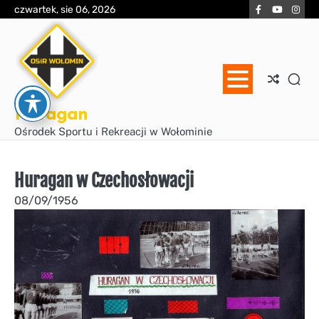
Skip
Facebook
YouTube
Inst
czwartek, sie 06, 2026
to
content
Huragan
Ośrodek Sportu i Rekreacji w Wołominie
Huragan w Czechosłowacji
08/09/1956