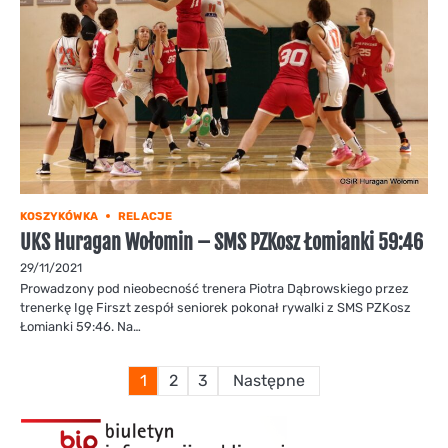
KOSZYKÓWKA
RELACJE
UKS Huragan Wołomin – SMS PZKosz Łomianki 59:46
29/11/2021
Prowadzony pod nieobecność trenera Piotra Dąbrowskiego przez
trenerkę Igę Firszt zespół seniorek pokonał rywalki z SMS PZKosz
Łomianki 59:46. Na…
Stronicowanie
1
2
3
Następne
wpisów