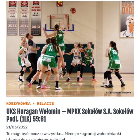
KOSZYKÓWKA
RELACJE
UKS Huragan Wołomin – MPKK Sokołów S.A. Sokołów
Podl. (1LK) 59:61
21/03/2022
To mógł być mecz o wszystko… Mimo przegranej wołominianki
utrzymały się w pierwszej lidze!