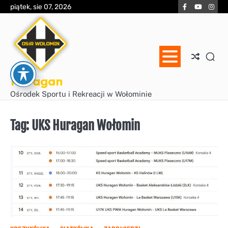
Skip
Facebook
YouTube
Inst
piątek, sie 07, 2026
to
content
Huragan
Ośrodek Sportu i Rekreacji w Wołominie
Tag:
UKS Huragan Wołomin