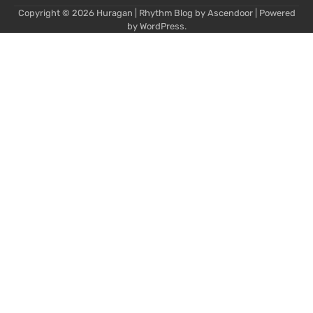
Copyright © 2026
Huragan
| Rhythm Blog by
Ascendoor
| Powered
by
WordPress
.