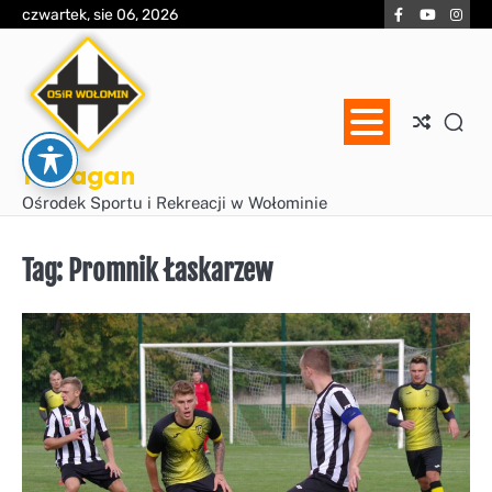
Skip
Facebook
YouTube
Inst
czwartek, sie 06, 2026
to
content
Huragan
Ośrodek Sportu i Rekreacji w Wołominie
Tag:
Promnik Łaskarzew