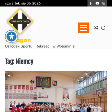
Skip
Facebook
YouTube
Inst
czwartek, sie 06, 2026
to
content
Huragan
Ośrodek Sportu i Rekreacji w Wołominie
Tag:
Niemcy