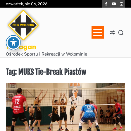
Skip
Facebook
YouTube
Inst
czwartek, sie 06, 2026
to
content
Huragan
Ośrodek Sportu i Rekreacji w Wołominie
Tag:
MUKS Tie-Break Piastów