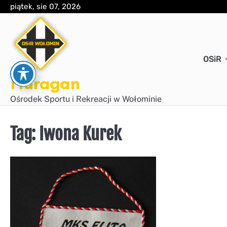
Skip
piątek, sie 07, 2026
to
content
OSiR
Huragan
Ośrodek Sportu i Rekreacji w Wołominie
Tag:
Iwona Kurek