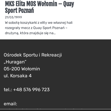
MKS Elita MOS Wołomin – Quay
Sport Poznań
21/03/1999
W sobotę koszykarki z elity we własnej hali
rozegrały mecz z Quay Sport Poznań –
drużyną, która znajduje się na…
Ośrodek Sportu i Rekreacji
„Huragan”
05-200 Wołomin
ul. Korsaka 4
tel.: +48 576 996 723
email:
sekretariat@osirhuraganwolomin.pl