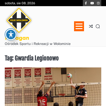
Skip
Facebook
YouTube
Inst
sobota, sie 08, 2026
to
content
Huragan
Ośrodek Sportu i Rekreacji w Wołominie
Tag:
Gwardia Legionowo