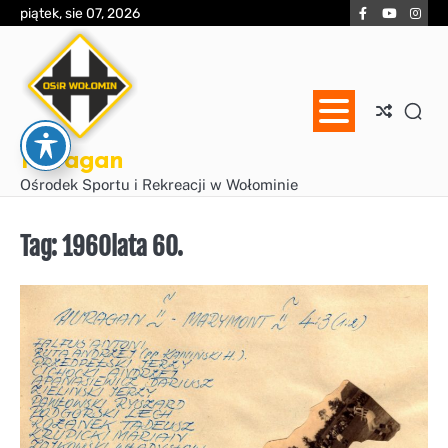
Skip
Facebook
YouTube
Inst
piątek, sie 07, 2026
to
content
Huragan
Ośrodek Sportu i Rekreacji w Wołominie
Tag:
1960lata 60.