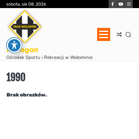
Skip
Facebook
YouTube
Inst
sobota, sie 08, 2026
to
content
Huragan
Ośrodek Sportu i Rekreacji w Wołominie
1990
Brak obrazków.