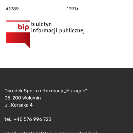
Nawigacja
1989
1991
wpisu
Ośrodek Sportu i Rekreacji „Huragan”
05-200 Wołomin
ul. Korsaka 4
tel.: +48 576 996 723