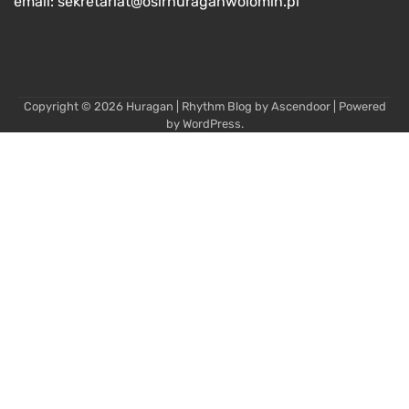
email: sekretariat@osirhuraganwolomin.pl
Copyright © 2026
Huragan
| Rhythm Blog by
Ascendoor
| Powered
by
WordPress
.