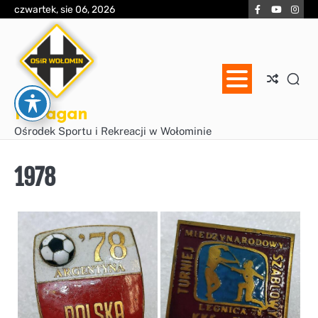
Skip
Facebook
YouTube
Inst
czwartek, sie 06, 2026
to
content
Huragan
Ośrodek Sportu i Rekreacji w Wołominie
1978