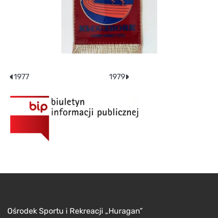
Nawigacja
1977
1979
wpisu
Ośrodek Sportu i Rekreacji „Huragan”