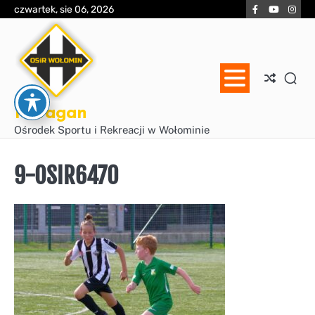
Skip
Facebook
YouTube
Inst
czwartek, sie 06, 2026
to
content
Huragan
Ośrodek Sportu i Rekreacji w Wołominie
9-OSIR6470