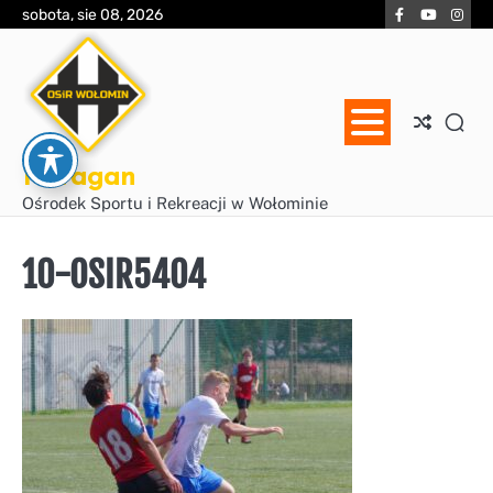
Skip
Facebook
YouTube
Inst
sobota, sie 08, 2026
to
content
Huragan
Ośrodek Sportu i Rekreacji w Wołominie
10-OSIR5404