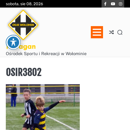
Skip
Facebook
YouTube
Inst
sobota, sie 08, 2026
to
content
Huragan
Ośrodek Sportu i Rekreacji w Wołominie
OSIR3802