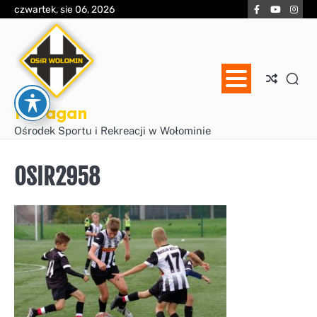
Skip
Facebook
YouTube
Inst
czwartek, sie 06, 2026
to
content
Huragan
Ośrodek Sportu i Rekreacji w Wołominie
OSIR2958