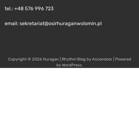
tel.: +48 576 996 723
email: sekretariat@osirhuraganwolomin.pl
Copyright © 2026
Huragan
| Rhythm Blog by
Ascendoor
| Powered
by
WordPress
.