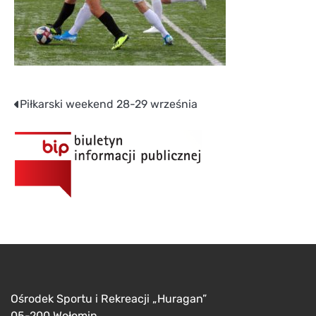
Nawigacja
Piłkarski weekend 28-29 września
wpisu
Ośrodek Sportu i Rekreacji „Huragan”
05-200 Wołomin