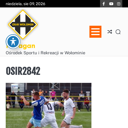
Skip
Facebook
YouTube
Inst
niedziela, sie 09, 2026
to
content
Huragan
Ośrodek Sportu i Rekreacji w Wołominie
OSIR2842